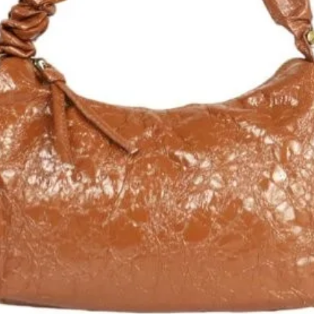
Nat & Nin, un accessoire
 de style et de praticité au quotidien.
 haute qualité, ce sac offre une
 en ajoutant une touche d'élégance à
e réglable et sa fermeture zippée, il
res en sécurité tout en offrant un
comprend une poche zippée, deux
rtes pour une organisation parfaite de
blure en coton recyclé contribue à une
fait pour un look tendance et un porté
re allié au quotidien.
, deux poches plaquées et un porte-