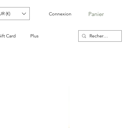
Panier
UR (€)
Connexion
ift Card
Plus
besace Nat & Nin
original
Prix promotionnel
00 €