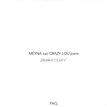
ms
Aperçu rapide
MEYNA sac CRAZY LOU paris
Prix original
Prix promotionnel
28,00 €
19,60 €
FAQ