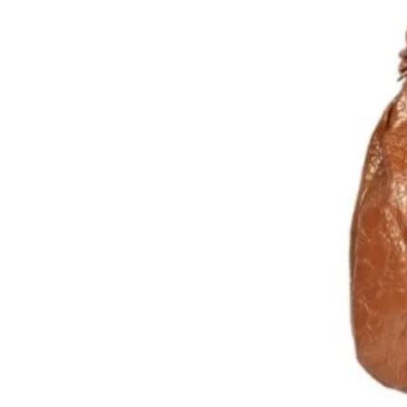
Découvrez le sac besace TARA 
incontournable pour une touche
Fabriqué en cuir de vachette de
durabilité exceptionnelle tout
votre tenue. Avec sa bandoulièr
vous permet de garder vos affai
confort optimal. L'intérieur 
poches plaquées et un porte-ca
vos essentiels. En plus, sa dou
démarche éco-responsable. Par
épaule pratique, ce sac sera vot
- Cuir de vachette
- Doublure coton recyclé
- Fermeture zippée
- Bandoulière réglable
- Intérieur : une poche zippée
cartes