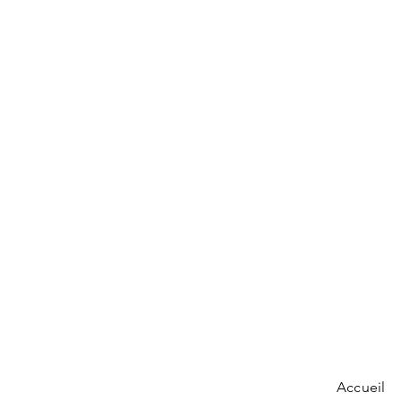
- Dimensions : L32XH21XP11c
Accueil