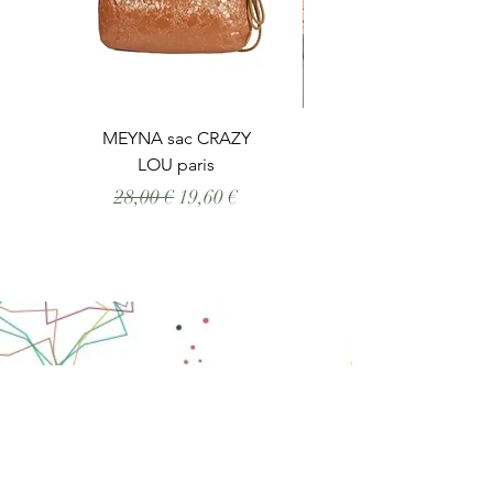
MEYNA sac CRAZY
LOU paris
Prix original
Prix promotionnel
28,00 €
19,60 €
Accueil