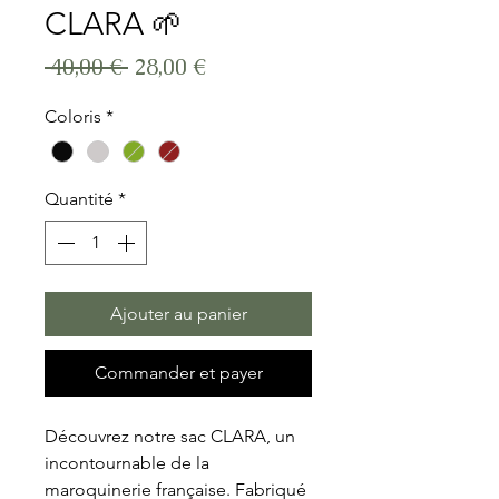
CLARA 🌱
Prix original
Prix promotionnel
 40,00 € 
28,00 €
Coloris
*
Quantité
*
Ajouter au panier
Commander et payer
Découvrez notre sac CLARA, un
incontournable de la
maroquinerie française. Fabriqué