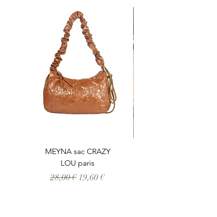
MEYNA sac CRAZY
LOU paris
Prix original
Prix promotionnel
28,00 €
19,60 €