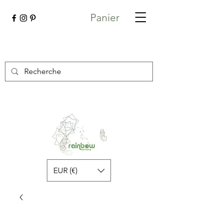
Panier
EUR (€)