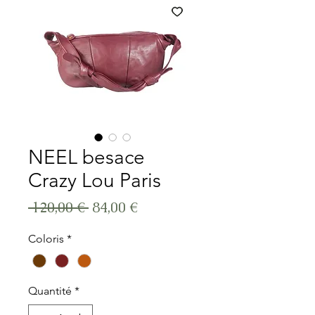
NEEL besace
Crazy Lou Paris
Prix original
Prix promotionnel
 120,00 € 
84,00 €
Coloris
*
Quantité
*