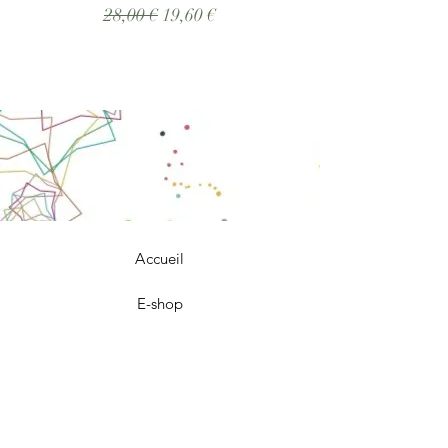
Prix original
Prix promotionnel
28,00 €
19,60 €
Accueil
E-shop
Notre histoire
Notre savoir-faire
Contact