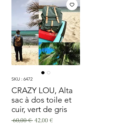
SKU : 6472
CRAZY LOU, Alta
sac à dos toile et
cuir, vert de gris
Prix original
Prix promotionnel
 60,00 € 
42,00 €