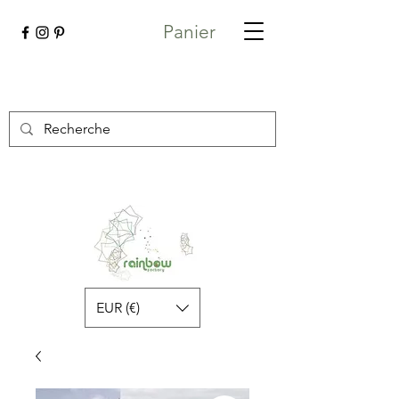
Panier
EUR (€)