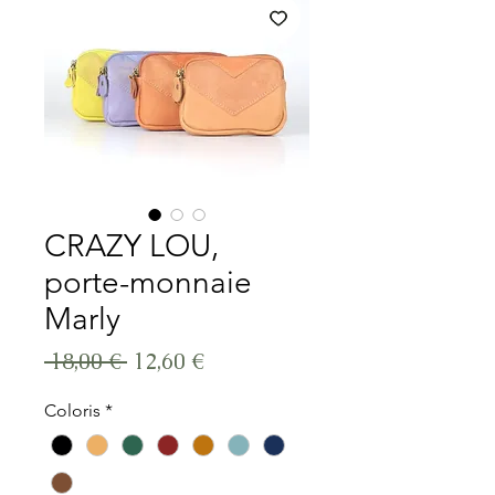
CRAZY LOU,
porte-monnaie
Marly
Prix original
Prix promotionnel
 18,00 € 
12,60 €
Coloris
*