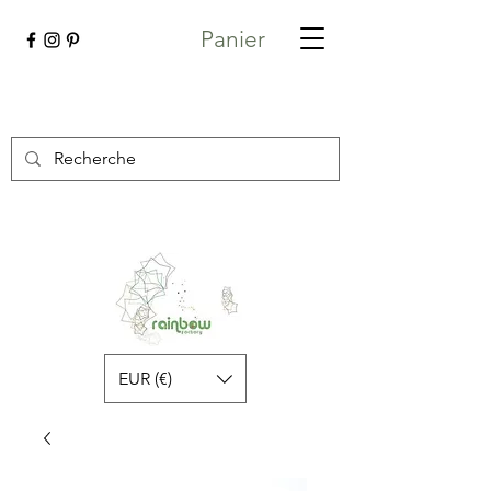
Panier
EUR (€)