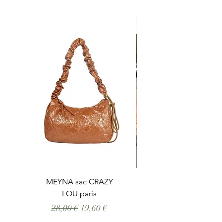
MEYNA sac CRAZY
LOU paris
Prix original
Prix promotionnel
28,00 €
19,60 €