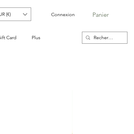
Panier
UR (€)
Connexion
ift Card
Plus
, porte-monnaie
riginal
Prix promotionnel
 €