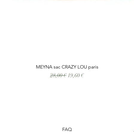
Aperçu rapide
MEYNA sac CRAZY LOU paris
Prix original
Prix promotionnel
28,00 €
19,60 €
FAQ