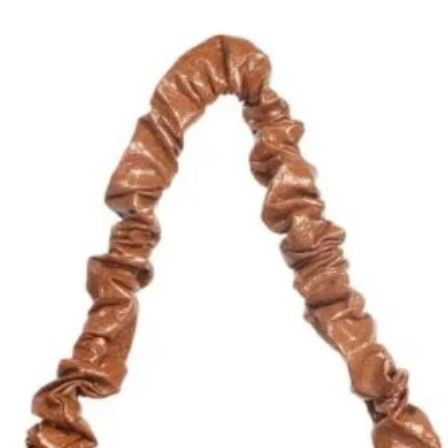
Coloris
*
Quantité
*
Ajouter au panie
Com
à rabat fermeture préssion