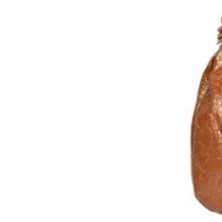
également servir de porte-monn
pour vos besoins de rangemen
de le glisser facilement dans u
pour vos déplacements quotidi
fabrication de haute qualité, ce
fois un accessoire de mode et 
vous la combinaison parfaite de
porte-cartes exceptionnel de 
-cuir d'agneau lisse et métaliss
-doublure polyester
-3 compartiments cartes
-1 compartiment central
-poche zippée à soufflet
-dimensions:L10,5XH8 cms