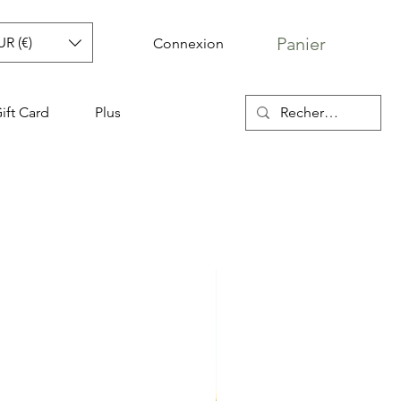
Panier
UR (€)
Connexion
ift Card
Plus
artes Crazy Lou
riginal
Prix promotionnel