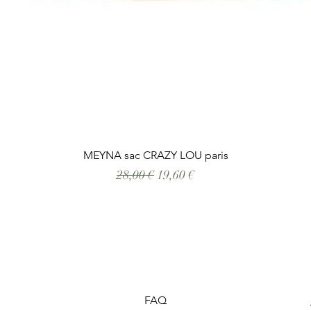
Aperçu rapide
MEYNA sac CRAZY LOU paris
Prix original
Prix promotionnel
28,00 €
19,60 €
FAQ