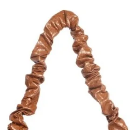
Coloris
*
Quantité
*
Ajouter au panie
Com
razy Lou Paris, l'accessoire ultime pour
tyle et praticité. Conçu en cuir
métallisé, ce porte-cartes peut