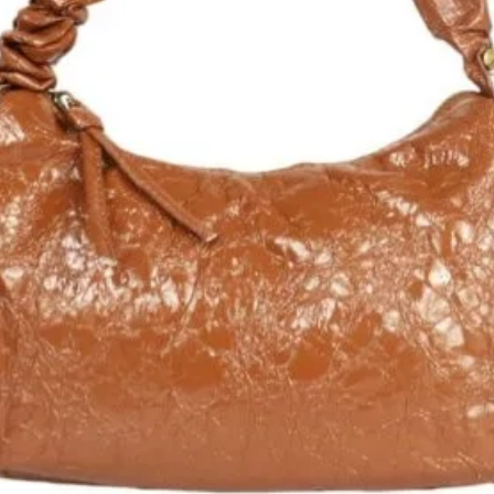
aie, offrant une solution tout-en-un
t. Son design ingénieux vous permet
ne poche, en faisant l'accessoire idéal
ens. Avec son look élégant et sa
 porte-cartes Crazy Lou Paris est à la
un indispensable du quotidien. Offrez-
 style et de fonctionnalité avec ce
la marque de maroquinerie de renom.
é